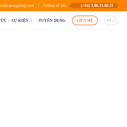
wellcarecsgroup.com
Hotline tư vấn
(+84) 3.86.31.68.31
TỨC – SỰ KIỆN
TUYỂN DỤNG
LIÊN HỆ
₫
0