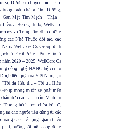
ác sĩ, Dược sĩ chuyên môn cao.
ng trong ngành hàng Dinh Dưỡng,
– Gan Mật, Tim Mạch – Thận –
a Liễu… Bên cạnh đó, WellCare
armacy và Trung tâm dinh dưỡng
hống các Nhà Thuốc đối tác, các
t Nam. WellCare Cs Group định
ạch từ các thương hiệu uy tín từ
 nhìn 2020 – 2025, WellCare Cs
 dụng công nghệ NANO hệ vi nhũ
n Dược liệu quý của Việt Nam, tạo
p “Tối đa Hấp thu – Tối ưu Hiệu
s Group mong muốn sẽ phát triển
 khẩu đưa các sản phẩm Made in
ểm: “Phòng bệnh hơn chữa bệnh”,
g lại cho người tiêu dùng từ các
 nâng cao thể trạng, giảm thiểu
p phải, hướng tới một cộng đồng