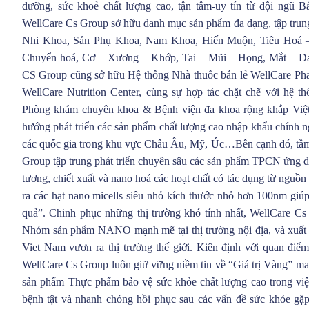
dưỡng, sức khoẻ chất lượng cao, tận tâm-uy tín từ đội ngũ B
WellCare Cs Group sở hữu danh mục sản phẩm đa dạng, tập tru
Nhi Khoa, Sản Phụ Khoa, Nam Khoa, Hiến Muộn, Tiêu Hoá 
Chuyển hoá, Cơ – Xương – Khớp, Tai – Mũi – Họng, Mắt – D
CS Group cũng sở hữu Hệ thống Nhà thuốc bán lẻ WellCare Ph
WellCare Nutrition Center, cùng sự hợp tác chặt chẽ với hệ t
Phòng khám chuyên khoa & Bệnh viện đa khoa rộng khắp Việ
hướng phát triển các sản phẩm chất lượng cao nhập khẩu chính ng
các quốc gia trong khu vực Châu Âu, Mỹ, Úc…Bên cạnh đó, tầm
Group tập trung phát triển chuyên sâu các sản phẩm TPCN ứng
tương, chiết xuất và nano hoá các hoạt chất có tác dụng từ nguồ
ra các hạt nano micells siêu nhỏ kích thước nhỏ hơn 100nm giú
quả”. Chinh phục những thị trường khó tính nhất, WellCare C
Nhóm sản phẩm NANO mạnh mẽ tại thị trường nội địa, và xuất
Viet Nam vươn ra thị trường thế giới. Kiên định với quan đi
WellCare Cs Group luôn giữ vững niềm tin về “Giá trị Vàng” man
sản phẩm Thực phẩm bảo vệ sức khỏe chất lượng cao trong việc
bệnh tật và nhanh chóng hồi phục sau các vấn đề sức khỏe gặ