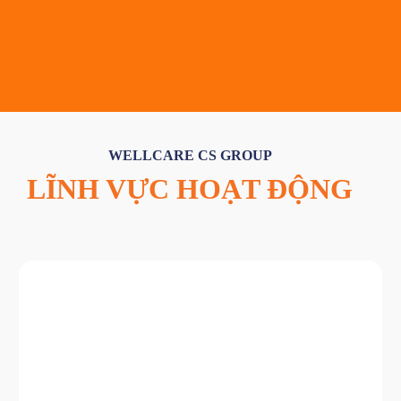
WELLCARE CS GROUP
LĨNH VỰC HOẠT ĐỘNG